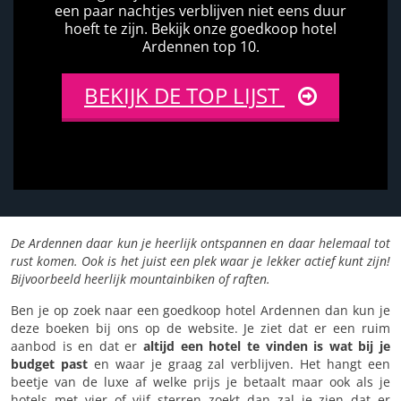
een paar nachtjes verblijven niet eens duur
hoeft te zijn. Bekijk onze goedkoop hotel
Ardennen top 10.
BEKIJK DE TOP LIJST
De Ardennen daar kun je heerlijk ontspannen en daar helemaal tot
rust komen. Ook is het juist een plek waar je lekker actief kunt zijn!
Bijvoorbeeld heerlijk mountainbiken of raften.
Ben je op zoek naar een goedkoop hotel Ardennen dan kun je
deze boeken bij ons op de website. Je ziet dat er een ruim
aanbod is en dat er
altijd een hotel te vinden is wat bij je
budget past
en waar je graag zal verblijven. Het hangt een
beetje van de luxe af welke prijs je betaalt maar ook als je
hotels met vier of vijf sterren zoekt dan zal je zien dat er