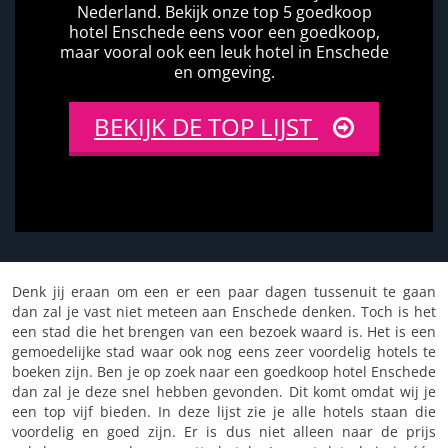
Nederland. Bekijk onze top 5 goedkoop
hotel Enschede eens voor een goedkoop,
maar vooral ook een leuk hotel in Enschede
en omgeving.
BEKIJK DE TOP LIJST
Denk jij eraan om een er een paar dagen tussenuit te gaan
dan zal je vast niet meteen aan Enschede denken. Toch is het
een stad die het brengen van een bezoek waard is. Het is een
gemoedelijke stad waar ook nog eens zeer voordelig hotels te
boeken zijn. Ben je op zoek naar een goedkoop hotel Enschede
dan zal je deze snel hebben gevonden. Dit komt omdat wij je
een top vijf bieden. In deze lijst zie je alle hotels staan die
voordelig en goed zijn. Er is dus niet alleen naar de prijs