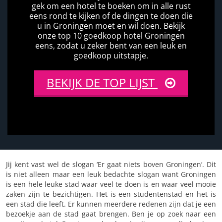
gek om een hotel te boeken om in alle rust
eens rond te kijken of de dingen te doen die
u in Groningen moet en wil doen. Bekijk
onze top 10 goedkoop hotel Groningen
eens, zodat u zeker bent van een leuk en
goedkoop uitstapje.
BEKIJK DE TOP LIJST
Jij kent vast wel de slogan ‘Er gaat niets boven Groningen’. Dit
is niet alleen maar een leuk bedachte slogan want Groningen
is een hele leuke stad waar veel te doen is en waar veel mooie
zaken zijn te bezichtigen. Het is een studentenstad en het is
een stad die leeft. Er kunnen meerdere redenen zijn dat je een
bezoekje aan de stad gaat brengen. Ben je op zoek naar een