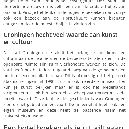
hofjes. De meest bekende is het Pelstergahuis. Deze stamt uit
de dertiende eeuw en is zelfs één van de oudste hofjes van
ons land. Vind je het leuk om de hofjes te bezoeken dan zou je
ook een bezoek aan de Hortusbuurt kunnen brengen
aangezien daar de meeste hofjes te vinden zijn.
Groningen hecht veel waarde aan kunst
en cultuur
De stad Groningen die vindt het belangrijk om kunst en
cultuur aan de inwoners en de bezoekers te laten zien. In de
openbare ruimte zijn ruim vierhonderd werken te zien. De
stad heeft ook bij iedere uitgaande weg van de gemeente een
beeld of een installatie staan. Dit is afkomstig uit het project
Stasmarkeringen uit 1990. Er zijn ook meerdere musea. Hier
kun je kunst bekijken maar er is ook het Nederlands
stripmuseum. Ook het Noordelijk Scheepvaartmuseum is de
moeite waard. Deze laat je de geschiedenis van Groningen
zien op het gebied van zeevaart. De universiteit heeft ook een
eigen museum en deze heeft de passende naam het
Universiteitsmuseum.
Een hotel boeken als je uit wilt gaan