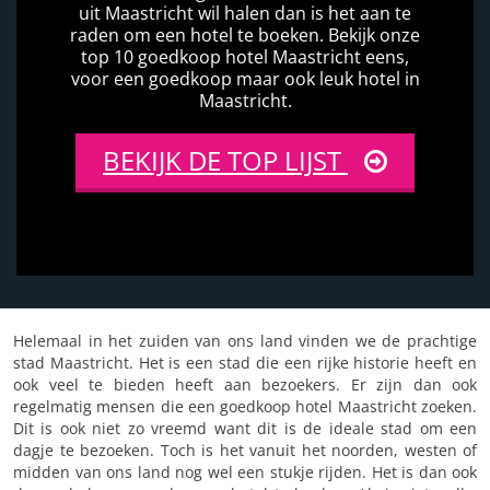
uit Maastricht wil halen dan is het aan te
raden om een hotel te boeken. Bekijk onze
top 10 goedkoop hotel Maastricht eens,
voor een goedkoop maar ook leuk hotel in
Maastricht.
BEKIJK DE TOP LIJST
Helemaal in het zuiden van ons land vinden we de prachtige
stad Maastricht. Het is een stad die een rijke historie heeft en
ook veel te bieden heeft aan bezoekers. Er zijn dan ook
regelmatig mensen die een goedkoop hotel Maastricht zoeken.
Dit is ook niet zo vreemd want dit is de ideale stad om een
dagje te bezoeken. Toch is het vanuit het noorden, westen of
midden van ons land nog wel een stukje rijden. Het is dan ook