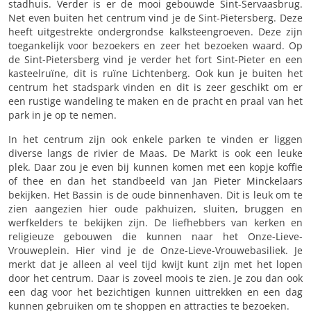
stadhuis. Verder is er de mooi gebouwde Sint-Servaasbrug.
Net even buiten het centrum vind je de Sint-Pietersberg. Deze
heeft uitgestrekte ondergrondse kalksteengroeven. Deze zijn
toegankelijk voor bezoekers en zeer het bezoeken waard. Op
de Sint-Pietersberg vind je verder het fort Sint-Pieter en een
kasteelruïne, dit is ruïne Lichtenberg. Ook kun je buiten het
centrum het stadspark vinden en dit is zeer geschikt om er
een rustige wandeling te maken en de pracht en praal van het
park in je op te nemen.
In het centrum zijn ook enkele parken te vinden er liggen
diverse langs de rivier de Maas. De Markt is ook een leuke
plek. Daar zou je even bij kunnen komen met een kopje koffie
of thee en dan het standbeeld van Jan Pieter Minckelaars
bekijken. Het Bassin is de oude binnenhaven. Dit is leuk om te
zien aangezien hier oude pakhuizen, sluiten, bruggen en
werfkelders te bekijken zijn. De liefhebbers van kerken en
religieuze gebouwen die kunnen naar het Onze-Lieve-
Vrouweplein. Hier vind je de Onze-Lieve-Vrouwebasiliek. Je
merkt dat je alleen al veel tijd kwijt kunt zijn met het lopen
door het centrum. Daar is zoveel moois te zien. Je zou dan ook
een dag voor het bezichtigen kunnen uittrekken en een dag
kunnen gebruiken om te shoppen en attracties te bezoeken.